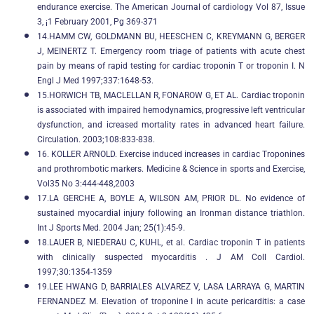
endurance exercise. The American Journal of cardiology Vol 87, Issue
3, ¡1 February 2001, Pg 369-371
14.HAMM CW, GOLDMANN BU, HEESCHEN C, KREYMANN G, BERGER
J, MEINERTZ T. Emergency room triage of patients with acute chest
pain by means of rapid testing for cardiac troponin T or troponin I. N
Engl J Med 1997;337:1648-53.
15.HORWICH TB, MACLELLAN R, FONAROW G, ET AL. Cardiac troponin
is associated with impaired hemodynamics, progressive left ventricular
dysfunction, and icreased mortality rates in advanced heart failure.
Circulation. 2003;108:833-838.
16. KOLLER ARNOLD. Exercise induced increases in cardiac Troponines
and prothrombotic markers. Medicine & Science in sports and Exercise,
Vol35 No 3:444-448,2003
17.LA GERCHE A, BOYLE A, WILSON AM, PRIOR DL. No evidence of
sustained myocardial injury following an Ironman distance triathlon.
Int J Sports Med. 2004 Jan; 25(1):45-9.
18.LAUER B, NIEDERAU C, KUHL, et al. Cardiac troponin T in patients
with clinically suspected myocarditis . J AM Coll Cardiol.
1997;30:1354-1359
19.LEE HWANG D, BARRIALES ALVAREZ V, LASA LARRAYA G, MARTIN
FERNANDEZ M. Elevation of troponine I in acute pericarditis: a case