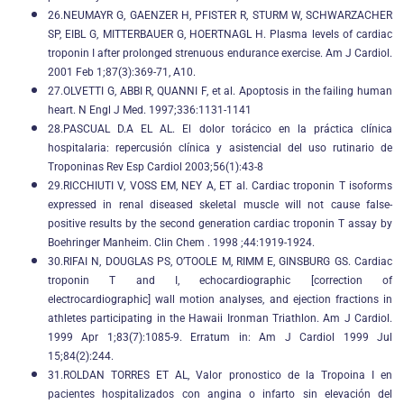
26.NEUMAYR G, GAENZER H, PFISTER R, STURM W, SCHWARZACHER
SP, EIBL G, MITTERBAUER G, HOERTNAGL H. Plasma levels of cardiac
troponin I after prolonged strenuous endurance exercise. Am J Cardiol.
2001 Feb 1;87(3):369-71, A10.
27.OLVETTI G, ABBI R, QUANNI F, et al. Apoptosis in the failing human
heart. N Engl J Med. 1997;336:1131-1141
28.PASCUAL D.A EL AL. El dolor torácico en la práctica clínica
hospitalaria: repercusión clínica y asistencial del uso rutinario de
Troponinas Rev Esp Cardiol 2003;56(1):43-8
29.RICCHIUTI V, VOSS EM, NEY A, ET al. Cardiac troponin T isoforms
expressed in renal diseased skeletal muscle will not cause false-
positive results by the second generation cardiac troponin T assay by
Boehringer Manheim. Clin Chem . 1998 ;44:1919-1924.
30.RIFAI N, DOUGLAS PS, O’TOOLE M, RIMM E, GINSBURG GS. Cardiac
troponin T and I, echocardiographic [correction of
electrocardiographic] wall motion analyses, and ejection fractions in
athletes participating in the Hawaii Ironman Triathlon. Am J Cardiol.
1999 Apr 1;83(7):1085-9. Erratum in: Am J Cardiol 1999 Jul
15;84(2):244.
31.ROLDAN TORRES ET AL, Valor pronostico de la Tropoina I en
pacientes hospitalizados con angina o infarto sin elevación del