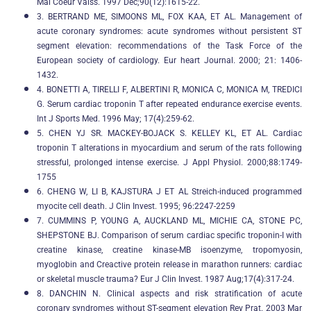
Mal Coeur Vaiss. 1997 Dec;90(12):1615-22.
3. BERTRAND ME, SIMOONS ML, FOX KAA, ET AL. Management of
acute coronary syndromes: acute syndromes without persistent ST
segment elevation: recommendations of the Task Force of the
European society of cardiology. Eur heart Journal. 2000; 21: 1406-
1432.
4. BONETTI A, TIRELLI F, ALBERTINI R, MONICA C, MONICA M, TREDICI
G. Serum cardiac troponin T after repeated endurance exercise events.
Int J Sports Med. 1996 May; 17(4):259-62.
5. CHEN YJ SR. MACKEY-BOJACK S. KELLEY KL, ET AL. Cardiac
troponin T alterations in myocardium and serum of the rats following
stressful, prolonged intense exercise. J Appl Physiol. 2000;88:1749-
1755
6. CHENG W, LI B, KAJSTURA J ET AL Streich-induced programmed
myocite cell death. J Clin Invest. 1995; 96:2247-2259
7. CUMMINS P, YOUNG A, AUCKLAND ML, MICHIE CA, STONE PC,
SHEPSTONE BJ. Comparison of serum cardiac specific troponin-I with
creatine kinase, creatine kinase-MB isoenzyme, tropomyosin,
myoglobin and Creactive protein release in marathon runners: cardiac
or skeletal muscle trauma? Eur J Clin Invest. 1987 Aug;17(4):317-24.
8. DANCHIN N. Clinical aspects and risk stratification of acute
coronary syndromes without ST-segment elevation Rev Prat. 2003 Mar