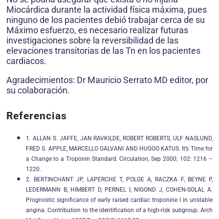
Miocárdica durante la actividad física máxima, pues
ninguno de los pacientes debió trabajar cerca de su
Máximo esfuerzo, es necesario realizar futuras
investigaciones sobre la reversibilidad de las
elevaciones transitorias de las Tn en los pacientes
cardiacos.
Agradecimientos: Dr Mauricio Serrato MD editor, por
su colaboración.
Referencias
1. ALLAN S. JAFFE, JAN RAVKILDE, ROBERT ROBERTS, ULF NASLUND,
FRED S. APPLE, MARCELLO GALVANI AND HUGOO KATUS. It’s Time for
a Change to a Troponin Standard. Circulation, Sep 2000; 102: 1216 –
1220.
2. BERTINCHANT JP, LAPERCHE T, POLGE A, RACZKA F, BEYNE P,
LEDERMANN B, HIMBERT D, PERNEL I, NIGOND J, COHEN-SOLAL A.
Prognostic significance of early raised cardiac troponine I in unstable
angina. Contribution to the identification of a high-risk subgroup. Arch