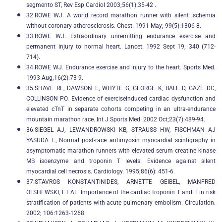
segmento ST, Rev Esp Cardiol 2003;56(1):35-42 .
32.ROWE WJ. A world record marathon runner with silent ischemia
without coronary atherosclerosis. Chest. 1991 May; 99(5):1306-8.
33.ROWE WJ. Extraordinary unremitting endurance exercise and
permanent injury to normal heart. Lancet. 1992 Sept 19; 340 (712-
714).
34.ROWE WJ. Endurance exercise and injury to the heart. Sports Med.
1993 Aug;16(2):73-9.
35.SHAVE RE, DAWSON E, WHYTE G, GEORGE K, BALL D, GAZE DC,
COLLINSON PO. Evidence of exerciseinduced cardiac dysfunction and
elevated cTnT in separate cohorts competing in an ultra-endurance
mountain marathon race. Int J Sports Med. 2002 Oct;23(7):489-94.
36.SIEGEL AJ, LEWANDROWSKI KB, STRAUSS HW, FISCHMAN AJ
YASUDA T., Normal post-race antimyosin myocardial scintigraphy in
asymptomatic marathon runners with elevated serum creatine kinase
MB isoenzyme and troponin T levels. Evidence against silent
myocardial cell necrosis. Cardiology. 1995;86(6): 451-6.
37.STAVROS KONSTANTINIDES, ARNETTE GEIBEL, MANFRED
OLSHEWSKI, ET AL. Importance of the cardiac troponin T and T in risk
stratification of patients with acute pulmonary embolism. Circulation.
2002; 106:1263-1268