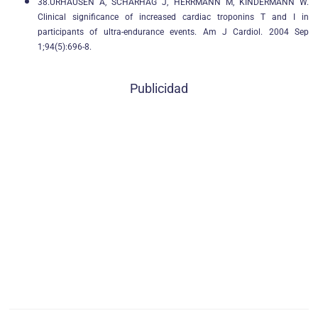
38.URHAUSEN A, SCHARHAG J, HERRMANN M, KINDERMANN W.
Clinical significance of increased cardiac troponins T and I in
participants of ultra-endurance events. Am J Cardiol. 2004 Sep
1;94(5):696-8.
Publicidad