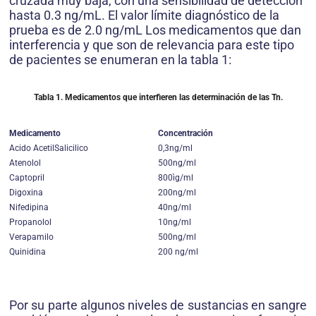
cruzada muy baja, con una sensibilidad de detección
hasta 0.3 ng/mL. El valor límite diagnóstico de la
prueba es de 2.0 ng/mL Los medicamentos que dan
interferencia y que son de relevancia para este tipo
de pacientes se enumeran en la tabla 1:
Tabla 1. Medicamentos que interfieren las determinación de las Tn.
Medicamento
Concentración
Acido AcetilSalicilico
0,3ng/ml
Atenolol
500ng/ml
Captopril
800ìg/ml
Digoxina
200ng/ml
Nifedipina
40ng/ml
Propanolol
10ng/ml
Verapamilo
500ng/ml
Quinidina
200 ng/ml
Por su parte algunos niveles de sustancias en sangre