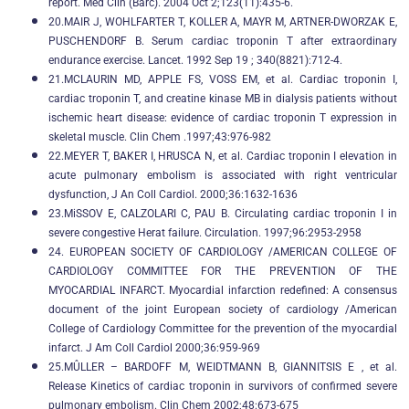
report. Med Clin (Barc). 2004 Oct 2;123(11):435-6.
20.MAIR J, WOHLFARTER T, KOLLER A, MAYR M, ARTNER-DWORZAK E,
PUSCHENDORF B. Serum cardiac troponin T after extraordinary
endurance exercise. Lancet. 1992 Sep 19 ; 340(8821):712-4.
21.MCLAURIN MD, APPLE FS, VOSS EM, et al. Cardiac troponin I,
cardiac troponin T, and creatine kinase MB in dialysis patients without
ischemic heart disease: evidence of cardiac troponin T expression in
skeletal muscle. Clin Chem .1997;43:976-982
22.MEYER T, BAKER I, HRUSCA N, et al. Cardiac troponin I elevation in
acute pulmonary embolism is associated with right ventricular
dysfunction, J An Coll Cardiol. 2000;36:1632-1636
23.MiSSOV E, CALZOLARI C, PAU B. Circulating cardiac troponin I in
severe congestive Herat failure. Circulation. 1997;96:2953-2958
24. EUROPEAN SOCIETY OF CARDIOLOGY /AMERICAN COLLEGE OF
CARDIOLOGY COMMITTEE FOR THE PREVENTION OF THE
MYOCARDIAL INFARCT. Myocardial infarction redefined: A consensus
document of the joint European society of cardiology /American
College of Cardiology Committee for the prevention of the myocardial
infarct. J Am Coll Cardiol 2000;36:959-969
25.MÛLLER – BARDOFF M, WEIDTMANN B, GIANNITSIS E , et al.
Release Kinetics of cardiac troponin in survivors of confirmed severe
pulmonary embolism. Clin Chem 2002;48:673-675