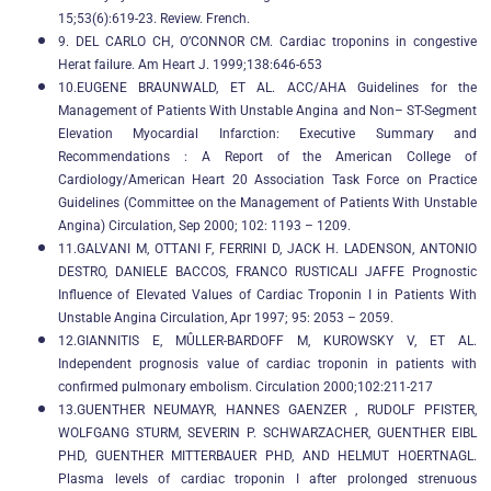
15;53(6):619-23. Review. French.
9. DEL CARLO CH, O’CONNOR CM. Cardiac troponins in congestive
Herat failure. Am Heart J. 1999;138:646-653
10.EUGENE BRAUNWALD, ET AL. ACC/AHA Guidelines for the
Management of Patients With Unstable Angina and Non– ST-Segment
Elevation Myocardial Infarction: Executive Summary and
Recommendations : A Report of the American College of
Cardiology/American Heart 20 Association Task Force on Practice
Guidelines (Committee on the Management of Patients With Unstable
Angina) Circulation, Sep 2000; 102: 1193 – 1209.
11.GALVANI M, OTTANI F, FERRINI D, JACK H. LADENSON, ANTONIO
DESTRO, DANIELE BACCOS, FRANCO RUSTICALI JAFFE Prognostic
Influence of Elevated Values of Cardiac Troponin I in Patients With
Unstable Angina Circulation, Apr 1997; 95: 2053 – 2059.
12.GIANNITIS E, MÛLLER-BARDOFF M, KUROWSKY V, ET AL.
Independent prognosis value of cardiac troponin in patients with
confirmed pulmonary embolism. Circulation 2000;102:211-217
13.GUENTHER NEUMAYR, HANNES GAENZER , RUDOLF PFISTER,
WOLFGANG STURM, SEVERIN P. SCHWARZACHER, GUENTHER EIBL
PHD, GUENTHER MITTERBAUER PHD, AND HELMUT HOERTNAGL.
Plasma levels of cardiac troponin I after prolonged strenuous