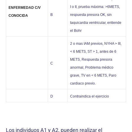
I o II, prueba máxima: >6METS,
ENFERMEDAD C/V
B
respuesta presora OK, sin
CONOCIDA
taquicardia ventricular, entiende
el Bohr
2 o mas IAM previos, NYHA > III,
< 6 METS, ST > 1, antes de 6
METS, Respuesta presora
C
anormal, Problema médico
grave, TV en < 6 METS, Paro
cardiaco previo.
D
Contraindica el ejercicio
Los individuos A1 y A2, pueden realizar el