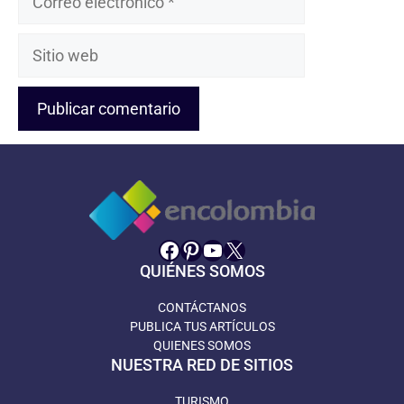
electrónico
Sitio
web
Facebook
Pinterest
YouTube
X
QUIÉNES SOMOS
CONTÁCTANOS
PUBLICA TUS ARTÍCULOS
QUIENES SOMOS
NUESTRA RED DE SITIOS
TURISMO