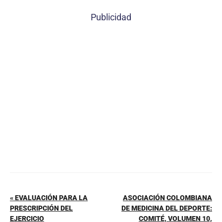
c
er
at
ai
m
Publicidad
e
e
s
l
p
b
st
A
ar
o
p
tir
o
p
k
« EVALUACIÓN PARA LA
ASOCIACIÓN COLOMBIANA
PRESCRIPCIÓN DEL
DE MEDICINA DEL DEPORTE:
EJERCICIO
COMITÉ, VOLUMEN 10,