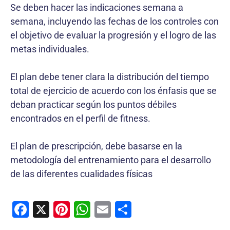
Se deben hacer las indicaciones semana a
semana, incluyendo las fechas de los controles con
el objetivo de evaluar la progresión y el logro de las
metas individuales.
El plan debe tener clara la distribución del tiempo
total de ejercicio de acuerdo con los énfasis que se
deban practicar según los puntos débiles
encontrados en el perfil de fitness.
El plan de prescripción, debe basarse en la
metodología del entrenamiento para el desarrollo
de las diferentes cualidades físicas
F
X
Pi
W
E
C
a
nt
h
m
o