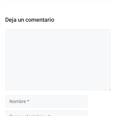
Deja un comentario
Comentario
Nombre
Correo