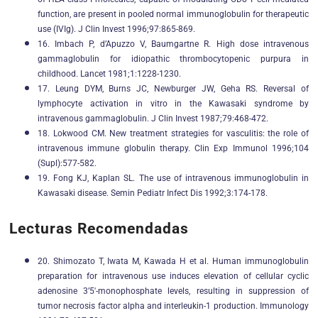
function, are present in pooled normal immunoglobulin for therapeutic
use (IVIg). J Clin Invest 1996;97:865-869.
16. Imbach P, d’Apuzzo V, Baumgartne R. High dose intravenous
gammaglobulin for idiopathic thrombocytopenic purpura in
childhood. Lancet 1981;1:1228-1230.
17. Leung DYM, Burns JC, Newburger JW, Geha RS. Reversal of
lymphocyte activation in vitro in the Kawasaki syndrome by
intravenous gammaglobulin. J Clin Invest 1987;79:468-472.
18. Lokwood CM. New treatment strategies for vasculitis: the role of
intravenous immune globulin therapy. Clin Exp Immunol 1996;104
(Supl):577-582.
19. Fong KJ, Kaplan SL. The use of intravenous immunoglobulin in
Kawasaki disease. Semin Pediatr Infect Dis 1992;3:174-178.
Lecturas Recomendadas
20. Shimozato T, Iwata M, Kawada H et al. Human immunoglobulin
preparation for intravenous use induces elevation of cellular cyclic
adenosine 3’5′-monophosphate levels, resulting in suppression of
tumor necrosis factor alpha and interleukin-1 production. Immunology