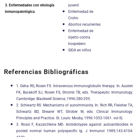
juvenil
3. Enfermedades con etiología
Enfermedad de
inmunopatológica
Crohn
Abortos recurrentes
Enfermedad de
injerto contra
hospedero
SIDA en niños
Referencias Bibliográficas
1. Geha RS, Rosen FS. Intravenous immunoglobulin therapy. In: Austen
FK, Burakoff SJ, Rosen FS, Stromb TB, eds. Therapeutic Immunology.
Cambridge: Blackwell Science, 1996:280-295.
2. Schwartz RS. Mechanisms of autoimmunity. In: Rich RR, Fleisher TA,
Schwartz BD, Shearer WT, Strober W, eds. Clinical Immunology.
Principles and Practice. St. Louis: Mosby, 1996:1053-1061. vol II).
3. Rossi F, Kazatchkine MD. Antiidiotypes against autoantibodies in
pooled normal human polyspecific Ig. J Immunol 1989;143:4104-