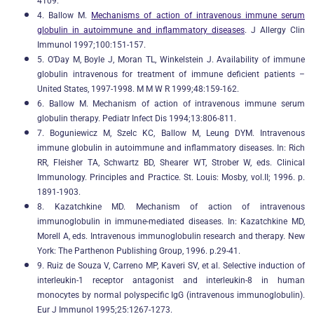
4109.
4. Ballow M.
Mechanisms of action of intravenous immune serum
globulin in autoimmune and inflammatory diseases
. J Allergy Clin
Immunol 1997;100:151-157.
5. O’Day M, Boyle J, Moran TL, Winkelstein J. Availability of immune
globulin intravenous for treatment of immune deficient patients –
United States, 1997-1998. M M W R 1999;48:159-162.
6. Ballow M. Mechanism of action of intravenous immune serum
globulin therapy. Pediatr Infect Dis 1994;13:806-811.
7. Boguniewicz M, Szelc KC, Ballow M, Leung DYM. Intravenous
immune globulin in autoimmune and inflammatory diseases. In: Rich
RR, Fleisher TA, Schwartz BD, Shearer WT, Strober W, eds. Clinical
Immunology. Principles and Practice. St. Louis: Mosby, vol.II; 1996. p.
1891-1903.
8. Kazatchkine MD. Mechanism of action of intravenous
immunoglobulin in immune-mediated diseases. In: Kazatchkine MD,
Morell A, eds. Intravenous immunoglobulin research and therapy. New
York: The Parthenon Publishing Group, 1996. p.29-41.
9. Ruiz de Souza V, Carreno MP, Kaveri SV, et al. Selective induction of
interleukin-1 receptor antagonist and interleukin-8 in human
monocytes by normal polyspecific IgG (intravenous immunoglobulin).
Eur J Immunol 1995;25:1267-1273.