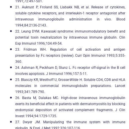
1991;72:497-501.
21. Aukrust P, Froland SS, Liabakk NB, et al. Release of cytokines,
soluble cytokine receptors, and interleukin-1 receptor antagonist after
intravenous immunoglobulin administration in vivo. Blood
1994;84:2136-2143.
22. Leung DYM. Kawasaki syndrome: immunomodulatory benefit and
potential toxin neutralization by intravenous immune globulin. Clin
Exp Immunol 1996;104:49-54.
23. Fridman WH. Regulation of cell activation and antigen
presentation by Fc receptors (review). Curr Opin Immunol 1993;5:355-
360.
24. Ashman R, Peckham D, Stunz L. Fc receptor off-signal in the B cell
involves apoptosis. J Immunol 1996;157:5-11.
25. Blasczy KR, Westhoff U, Grosse-Wilde H. Soluble CD4, CD8 and HLA
molecules in commercial immunoglobulin preparations. Lancet
1993;341:789-790.
26. Basta M, Dalakas MC. High-dose intravenous immunoglobulin
exerts its beneficial effect in patients with dermatomyositis by blocking
endomysial deposition of activated complement fragments. J Clin
Invest 1994;94:1729-1735.
27. Dwyer JM. Manipulating the immune system with immune
globulin. N Engl J Med 1992;326:107-116.