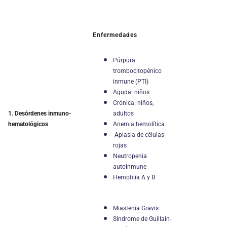
E
nfermedades
Púrpura
trombocitopénico
inmune (PTI)
Aguda: niños
Crónica: niños,
adultos
1. Desórdenes inmuno-
Anemia hemolítica
hematológicos
Aplasia de células
rojas
Neutropenia
autoinmune
Hemofilia A y B
Miastenia Gravis
Síndrome de Guillain-