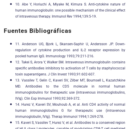
10. Abe Y, Horiuchi A, Miyake M, Kimura S. Anti-cytokine nature of
human immunoglobulin: one possible mechanism of the clinical effect
of intravenous therapy. Immunol Rev 1994;139:5-19.
Fuentes Bibliográficas
11. Anderson UG, Bjork L, Skansen-Saphir U, Andersson JP. Down-
regulation of cytokine production and IL-2 receptor expression by
pooled human IgG. Immunology 1993;79:211-216.
12. Takei S, Arora Y, Walker SM. Intravenous immunoglobulin contains
specific antibodies inhibitory to activation of T cells by staphylococcal
toxin superantigens. J Clin Invest 1993;91:602-607.
13. Vassilev T, Gelin C, Kaveri SV, Zilber MT, Boumsell L, Kazatchkine
MD. Antibodies to the CD5 molecule in normal human
immunoglobulins for therapeutic use (intravenous immunoglobulins,
IVIg). Clin Exp Immunol 1993;92:369-372.
14. Hurez V, Kaveri SV, Mouhoub A, et al. Anti CD4 activity of normal
human immunoglobulins G for therapeutic use (intravenous
immunoglobulin, IVIg). Therap Immunol 1994;1:269-278.
15. Kaveri S, Vassilev T, Hurez V, et al. Antibodies to a conserved region
of HLA class I molecules, capable of modulating CD8-T cell mediated