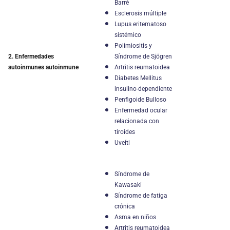
Barré
Esclerosis múltiple
Lupus eritematoso
sistémico
Polimiositis y
Síndrome de Sjögren
2. Enfermedades
Artritis reumatoidea
autoinmunes
autoinmune
Diabetes Mellitus
insulino-dependiente
Penfigoide Bulloso
Enfermedad ocular
relacionada con
tiroides
Uveíti
Síndrome de
Kawasaki
Síndrome de fatiga
crónica
Asma en niños
Artritis reumatoidea