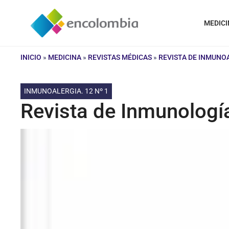
Saltar
al
MEDICI
contenido
INICIO
»
MEDICINA
»
REVISTAS MÉDICAS
»
REVISTA DE INMUNO
INMUNOALERGIA. 12 Nº 1
Revista de Inmunología: