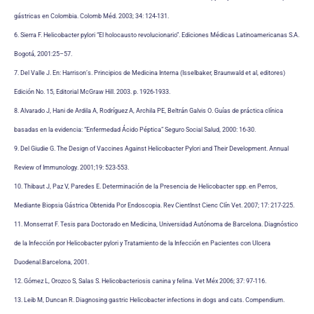
gástricas en Colombia. Colomb Méd. 2003; 34: 124-131.
6. Sierra F. Helicobacter pylori “El holocausto revolucionario”. Ediciones Médicas Latinoamericanas S.A.
Bogotá, 2001:25–57.
7. Del Valle J. En: Harrison’s. Principios de Medicina Interna (Isselbaker, Braunwald et al, editores)
Edición No. 15, Editorial McGraw Hill. 2003. p. 1926-1933.
8. Alvarado J, Hani de Ardila A, Rodríguez A, Archila PE, Beltrán Galvis O. Guías de práctica clínica
basadas
en la evidencia: “Enfermedad Ácido Péptica” Seguro Social Salud, 2000: 16-30.
9. Del Giudie G. The Design of Vaccines Against Helicobacter Pylori and Their Development. Annual
Review
of Immunology. 2001;19: 523-553.
10. Thibaut J, Paz V, Paredes E. Determinación de la Presencia de Helicobacter spp. en Perros,
Mediante Biopsia Gástrica Obtenida Por Endoscopia. Rev CientInst Cienc Clín Vet. 2007; 17: 217-225.
11. Monserrat F. Tesis para Doctorado en Medicina, Universidad Autónoma de Barcelona. Diagnóstico
de la Infección por Helicobacter pylori y Tratamiento de la Infección en Pacientes con Ulcera
Duodenal.Barcelona, 2001.
12. Gómez L, Orozco S, Salas S. Helicobacteriosis canina y felina. Vet Méx 2006; 37: 97-116.
13. Leib M, Duncan R. Diagnosing gastric Helicobacter infections in dogs and cats. Compendium.