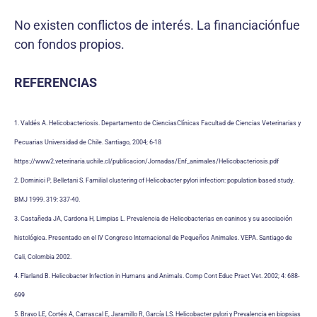
No existen conflictos de interés. La financiaciónfue
con fondos propios.
REFERENCIAS
1. Valdés A. Helicobacteriosis. Departamento de CienciasClínicas Facultad de Ciencias Veterinarias y
Pecuarias Universidad de Chile. Santiago, 2004; 6-18
https://www2.veterinaria.uchile.cl/publicacion/Jornadas/Enf_animales/Helicobacteriosis.pdf
2. Dominici P, Belletani S. Familial clustering of Helicobacter pylori infection: population based study.
BMJ 1999. 319: 337-40.
3. Castañeda JA, Cardona H, Limpias L. Prevalencia de Helicobacterias en caninos y su asociación
histológica. Presentado en el IV Congreso Internacional de Pequeños Animales. VEPA. Santiago de
Cali, Colombia 2002.
4. Flarland B. Helicobacter Infection in Humans and Animals. Comp Cont Educ Pract Vet. 2002; 4: 688-
699
5. Bravo LE, Cortés A, Carrascal E, Jaramillo R, García LS. Helicobacter pylori y Prevalencia en biopsias