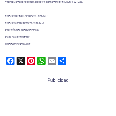
Virginia-Maryland Regional College of Veterinary Medicine.2005; 4: 221-228.
Fecha de recibido: Noviembre 15 de 2011
Fecha de aprobado: Mayo 31 de 2012
Dirección para correspondencia:
Diana Naranjo Restrepo
dnaranjomd@gmail.com
F
X
Pi
W
E
C
a
nt
h
m
o
c
er
at
ai
m
Publicidad
e
e
s
l
p
b
st
A
ar
o
p
tir
o
p