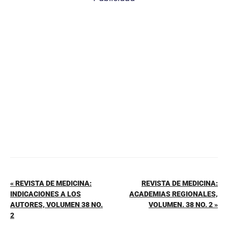
e
e
s
l
p
b
st
A
ar
o
p
tir
o
p
k
« REVISTA DE MEDICINA:
REVISTA DE MEDICINA:
INDICACIONES A LOS
ACADEMIAS REGIONALES,
AUTORES, VOLUMEN 38 NO.
VOLUMEN. 38 NO. 2 »
2