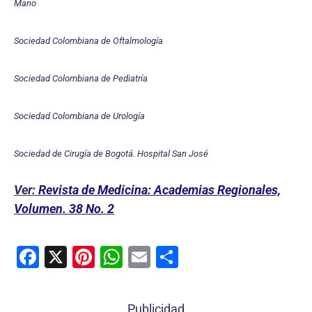
Mano
Sociedad Colombiana de Oftalmología
Sociedad Colombiana de Pediatría
Sociedad Colombiana de Urología
Sociedad de Cirugía de Bogotá. Hospital San José
Ver:
Revista de Medicina: Academias Regionales,
Volumen. 38 No. 2
F
X
Pi
W
E
C
a
nt
h
m
o
c
er
at
ai
m
Publicidad