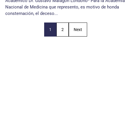
Académico Dr. Gustavo Malagón Londoño* Para la Academia
Nacional de Medicina que represento, es motivo de honda
consternación, el deceso...
1
2
Next