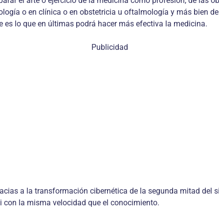
arar el arte o ejercicio de la medicina como profesión, de las 
logía o en clínica o en obstetricia u oftalmología y más bien d
 es lo que en últimas podrá hacer más efectiva la medicina.
Publicidad
racias a la transformación cibernética de la segunda mitad de
i con la misma velocidad que el conocimiento.