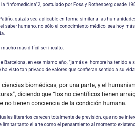
 la “infomedicina”2, postulado por Foss y Rothenberg desde 1
atiño, quizás sea aplicable en forma similar a las humanidades
o el saber humano, no sólo el conocimiento médico, sea hoy má
da.
 mucho más difícil ser inculto.
e Barcelona, en ese mismo año, “jamás el hombre ha tenido a s
e ha visto tan privado de valores que confieran sentido a su vida
 ciencias biomédicas, por una parte, y el humanismo
turas”, diciendo que “los no científicos tienen arr
ue no tienen conciencia de la condición humana.
ctuales literarios carecen totalmente de previsión, que no se in
de limitar tanto el arte como el pensamiento al momento existen