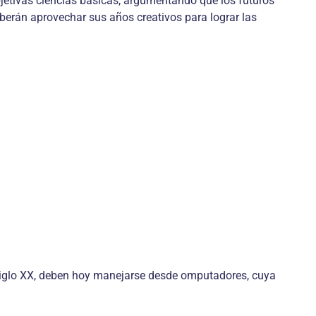
objetivas ciencias básicas, argumentando que los futuros
eberán aprovechar sus años creativos para lograr las
l siglo XX, deben hoy manejarse desde omputadores, cuya