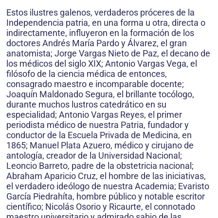
Estos ilustres galenos, verdaderos próceres de la
Independencia patria, en una forma u otra, directa o
indirectamente, influyeron en la formación de los
doctores Andrés María Pardo y Álvarez, el gran
anatomista; Jorge Vargas Nieto de Paz, el decano de
los médicos del siglo XIX; Antonio Vargas Vega, el
filósofo de la ciencia médica de entonces,
consagrado maestro e incomparable docente;
Joaquín Maldonado Segura, el brillante tocólogo,
durante muchos lustros catedrático en su
especialidad; Antonio Vargas Reyes, el primer
periodista médico de nuestra Patria, fundador y
conductor de la Escuela Privada de Medicina, en
1865; Manuel Plata Azuero, médico y cirujano de
antología, creador de la Universidad Nacional;
Leoncio Barreto, padre de la obstetricia nacional;
Abraham Aparicio Cruz, el hombre de las iniciativas,
el verdadero ideólogo de nuestra Academia; Evaristo
García Piedrahíta, hombre público y notable escritor
científico; Nicolás Osorio y Ricaurte, el connotado
maestro universitario y admirado sabio de las