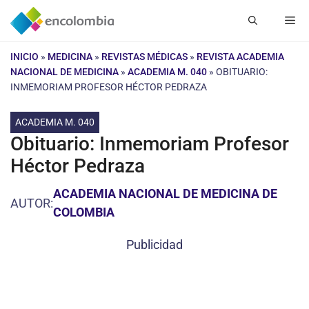
Saltar
Me
al
contenido
INICIO
»
MEDICINA
»
REVISTAS MÉDICAS
»
REVISTA ACADEMIA
NACIONAL DE MEDICINA
»
ACADEMIA M. 040
»
OBITUARIO:
INMEMORIAM PROFESOR HÉCTOR PEDRAZA
ACADEMIA M. 040
Obituario: Inmemoriam Profesor
Héctor Pedraza
ACADEMIA NACIONAL DE MEDICINA DE
AUTOR:
COLOMBIA
Publicidad