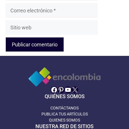
Correo
electrónico
Sitio
web
Facebook
Pinterest
YouTube
X
QUIÉNES SOMOS
CONTÁCTANOS
PUBLICA TUS ARTÍCULOS
QUIENES SOMOS
NUESTRA RED DE SITIOS