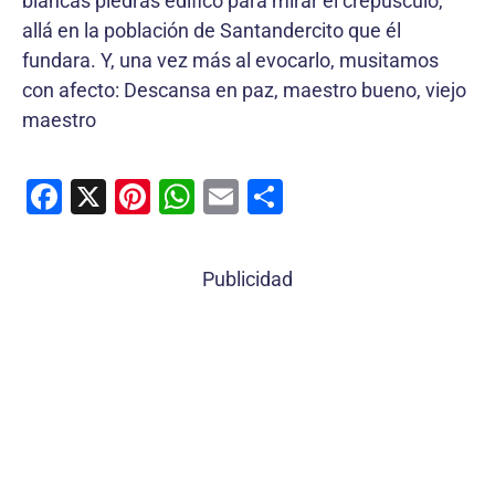
blancas piedras edificó para mirar el crepúsculo,
allá en la población de Santandercito que él
fundara. Y, una vez más al evocarlo, musitamos
con afecto: Descansa en paz, maestro bueno, viejo
maestro
F
X
Pi
W
E
C
a
nt
h
m
o
c
er
at
ai
m
Publicidad
e
e
s
l
p
b
st
A
ar
o
p
tir
o
p
k