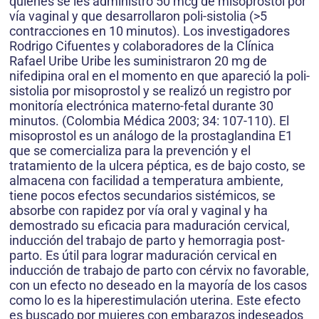
quienes se les administró 50 mcg de misoprostol por
vía vaginal y que desarrollaron poli-sistolia (>5
contracciones en 10 minutos). Los investigadores
Rodrigo Cifuentes y colaboradores de la Clínica
Rafael Uribe Uribe les suministraron 20 mg de
nifedipina oral en el momento en que apareció la poli-
sistolia por misoprostol y se realizó un registro por
monitoría electrónica materno-fetal durante 30
minutos. (Colombia Médica 2003; 34: 107-110). El
misoprostol es un análogo de la prostaglandina E1
que se comercializa para la prevención y el
tratamiento de la ulcera péptica, es de bajo costo, se
almacena con facilidad a temperatura ambiente,
tiene pocos efectos secundarios sistémicos, se
absorbe con rapidez por vía oral y vaginal y ha
demostrado su eficacia para maduración cervical,
inducción del trabajo de parto y hemorragia post-
parto. Es útil para lograr maduración cervical en
inducción de trabajo de parto con cérvix no favorable,
con un efecto no deseado en la mayoría de los casos
como lo es la hiperestimulación uterina. Este efecto
es buscado por mujeres con embarazos indeseados