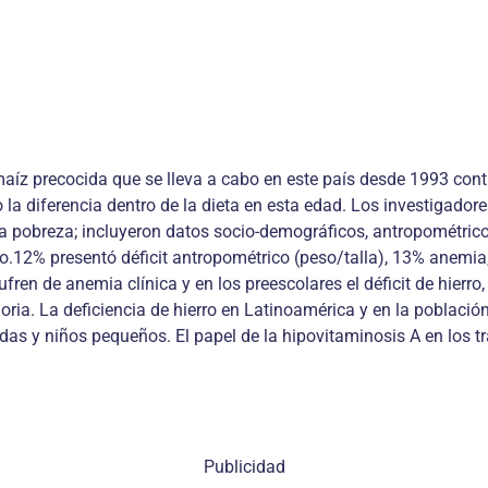
maíz precocida que se lleva a cabo en este país desde 1993 contr
o la diferencia dentro de la dieta en esta edad. Los investigador
a pobreza; incluyeron datos socio-demográficos, antropométricos
io.12% presentó déficit antropométrico (peso/talla), 13% anemia
ren de anemia clínica y en los preescolares el déficit de hierro
ria. La deficiencia de hierro en Latinoamérica y en la poblac
s y niños pequeños. El papel de la hipovitaminosis A en los tr
Publicidad