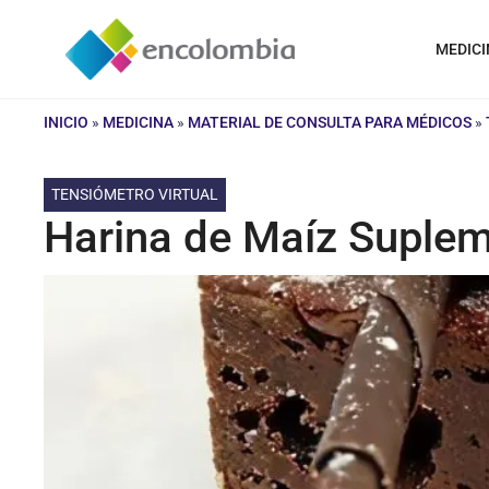
Saltar
al
MEDICI
contenido
INICIO
»
MEDICINA
»
MATERIAL DE CONSULTA PARA MÉDICOS
»
TENSIÓMETRO VIRTUAL
Harina de Maíz Suple