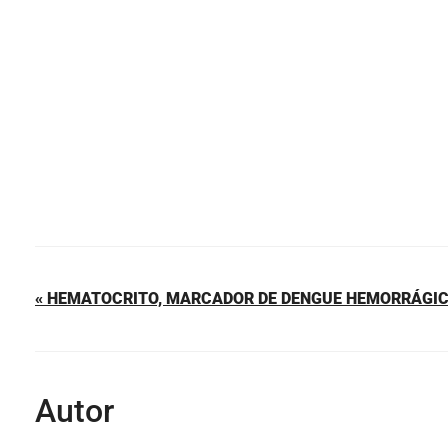
o
p
tir
o
p
k
« HEMATOCRITO, MARCADOR DE DENGUE HEMORRÁGI
Autor