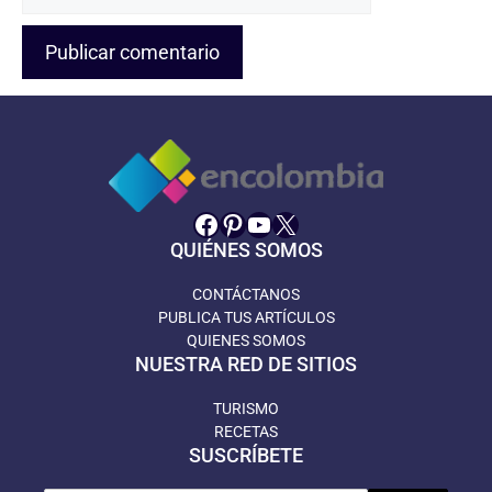
web
Facebook
Pinterest
YouTube
X
QUIÉNES SOMOS
CONTÁCTANOS
PUBLICA TUS ARTÍCULOS
QUIENES SOMOS
NUESTRA RED DE SITIOS
TURISMO
RECETAS
SUSCRÍBETE