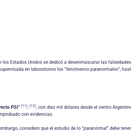
n los Estados Unidos se dedicó a desenmascarar las falsedades
upervisada en laboratorios los “
fenómenos paranormales
”; has
(11)
(12)
yecto PSI
”
,
, con diez mil dólares desde el centro Argenti
comprobado con evidencias.
 embargo, considero que el estudio de lo “
paranormal
” debe tener