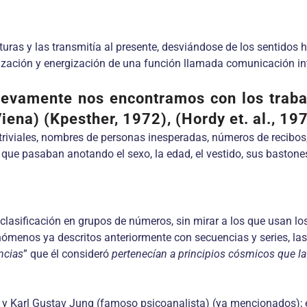
uras y las transmitía al presente, desviándose de los sentidos
ización y energización de una función llamada comunicación int
nuevamente nos encontramos con los traba
iena) (Kpesther, 1972), (Hordy et. al., 19
triviales, nombres de personas inesperadas, números de recibos, f
ue pasaban anotando el sexo, la edad, el vestido, sus bastones 
clasificación en grupos de números, sin mirar a los que usan lo
ómenos ya descritos anteriormente con secuencias y series, las
ncias
” que él consideró
pertenecían a principios cósmicos que l
y Karl Gustav Jung (famoso psicoanalista) (ya mencionados); el