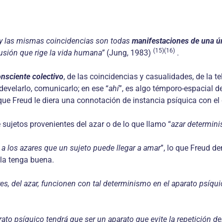
ón y las mismas coincidencias son todas
manifestaciones de una ún
(15)(16)
fusión que rige la vida humana”
(Jung, 1983)
.
nsciente colectivo
, de las coin­cidencias y casualidades, de la t
evelarlo, comunicarlo; en ese “
ahí
”, es algo témporo-espacial d
 que Freud le diera una connotación de instan­cia psíquica con e
ujetos provenientes del azar o de lo que llamo “
azar determini
 a los azares que un sujeto puede llegar a amar
”, lo que Freud d
 la tenga buena.
, del azar, funcionen con tal determinismo en el aparato psíquic
to psíquico tendrá que ser un aparato que evite la repetición de