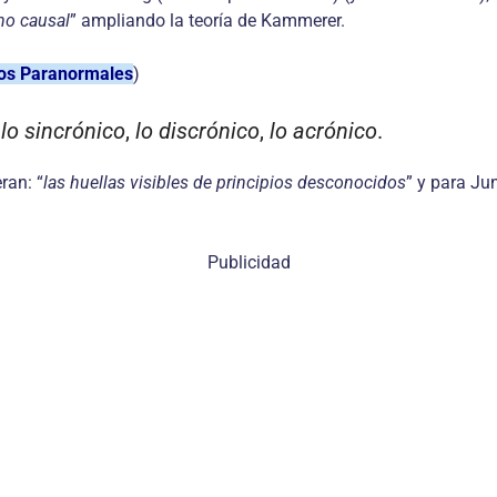
no causal
” ampliando la teoría de Kammerer.
nos Paranormales
)
e
lo sincrónico
,
lo discró­nico
,
lo acrónico
.
ran: “
las huellas visibles de principios desconocidos
” y para Ju
Publicidad