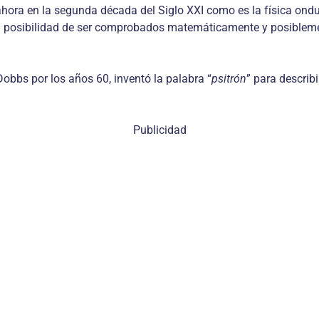
 ahora en la segunda década del Siglo XXI como es la física ondu
la posibilidad de ser comprobados matemática­mente y posiblem
bbs por los años 60, inventó la palabra “
psitrón
” para describ
Publicidad