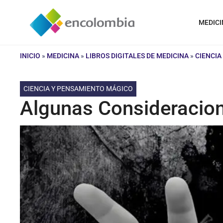
Saltar
al
MEDICI
contenido
INICIO
»
MEDICINA
»
LIBROS DIGITALES DE MEDICINA
»
CIENCIA
CIENCIA Y PENSAMIENTO MÁGICO
Algunas Consideracio