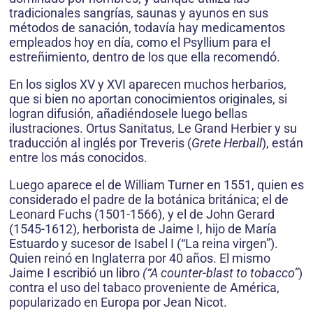
tradicionales sangrías, saunas y ayunos en sus
métodos de sanación, todavía hay medicamentos
empleados hoy en día, como el Psyllium para el
estreñimiento, dentro de los que ella recomendó.
En los siglos XV y XVI aparecen muchos herbarios,
que si bien no aportan conocimientos originales, si
logran difusión, añadiéndosele luego bellas
ilustraciones. Ortus Sanitatus, Le Grand Herbier y su
traducción al inglés por Treveris (
Grete Herball
), están
entre los más conocidos.
Luego aparece el de William Turner en 1551, quien es
considerado el padre de la botánica británica; el de
Leonard Fuchs (1501-1566), y el de John Gerard
(1545-1612), herborista de Jaime I, hijo de María
Estuardo y sucesor de Isabel I (“La reina virgen”).
Quien reinó en Inglaterra por 40 años. El mismo
Jaime I escribió un libro
(“A counter-blast to tobacco”
)
contra el uso del tabaco proveniente de América,
popularizado en Europa por Jean Nicot.