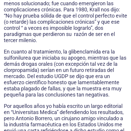
menos solucionado; fue cuando emergieron las
complicaciones crónicas. Para 1980, Krall nos dijo:
“No hay prueba sólida de que el control perfecto evite
(o retarde) las complicaciones crónicas” y que ese
control “ a veces es imposible lograrlo”, dos
paradigmas que perdieron su razón de ser en el
tercer milenio.
En cuanto al tratamiento, la glibenclamida era la
sulfonilurea que iniciaba su apogeo, mientras que las
demás drogas orales (con excepción tal vez de la
clorpropamida) serían en un futuro retiradas del
mercado. Del estudio UGDP se dijo que era un
esfuerzo científico honesto que lamentablemente
estaba plagado de fallas, y que la muestra era muy
pequeña para las conclusiones tan negativas.
Por aquellos años yo había escrito un largo editorial
en “Universitas Medica” defendiendo los resultados,
pero Antonio Borrero, un cirujano amigo vinculado a
la industria farmacéutica en los Estados Unidos me
envió una carta refiriéndose a dicho estudio como el