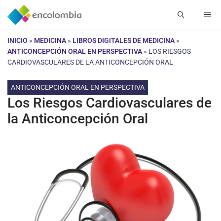
Saltar
Me
al
contenido
INICIO
»
MEDICINA
»
LIBROS DIGITALES DE MEDICINA
»
ANTICONCEPCIÓN ORAL EN PERSPECTIVA
»
LOS RIESGOS
CARDIOVASCULARES DE LA ANTICONCEPCIÓN ORAL
ANTICONCEPCIÓN ORAL EN PERSPECTIVA
Los Riesgos Cardiovasculares de
la Anticoncepción Oral