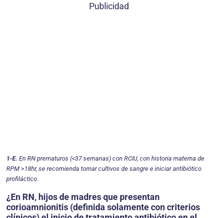
Publicidad
1-E.
En RN prematuros (<37 semanas) con RCIU, con historia materna de
RPM >18hr, se recomien­da tomar cultivos de sangre e iniciar antibiótico
profiláctico.
¿En RN, hijos de madres que presentan
corioamnionitis (definida solamente con criterios
clínicos) el inicio de tratamiento antibiótico en el