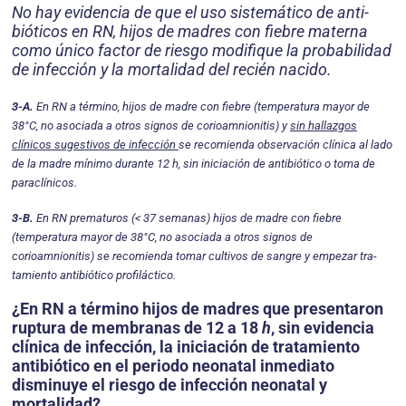
No hay evidencia de que el uso sistemático de anti­
bióticos en RN, hijos de madres con fiebre materna
como único factor de riesgo modifique la probabili­dad
de infección y la mortalidad del recién nacido.
3-A.
En RN a término, hijos de madre con fiebre (temperatura mayor de
38°C, no asociada a otros signos de corioamnionitis) y
sin hallazgos
clínicos sugestivos de infección
se recomienda observación clínica al lado
de la madre mínimo durante 12 h, sin iniciación de antibiótico o toma de
paraclínicos.
3-B.
En RN prematuros (< 37 semanas) hijos de madre con fiebre
(temperatura mayor de 38°C, no asociada a otros signos de
corioamnionitis) se re­comienda tomar cultivos de sangre y empezar tra­
tamiento antibiótico profiláctico.
¿En RN a término hijos de madres que presentaron
ruptura de membranas de 12 a 18
h
, sin evidencia
clínica de infección, la iniciación de tratamiento
antibiótico en el periodo neonatal inmediato
disminuye el riesgo de infección neonatal y
mortalidad?