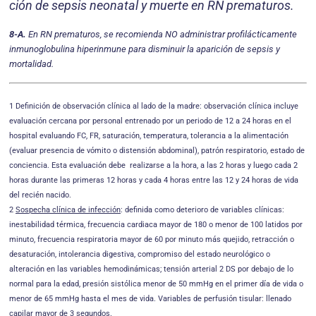
ción de sepsis neonatal y muerte en RN prematuros.
8-A.
En RN prematuros, se recomienda NO adminis­trar profilácticamente
inmunoglobulina hiperinmune para disminuir la aparición de sepsis y
mortalidad.
1 Definición de observación clínica al lado de la madre: observación clínica incluye
evaluación cercana por personal entrenado por un periodo de 12 a 24 horas en el
hospital evaluando FC, FR, saturación, temperatura, tolerancia a la alimentación
(evaluar presencia de vómito o distensión abdominal), patrón respiratorio, estado de
conciencia. Esta evaluación debe realizarse a la hora, a las 2 horas y luego cada 2
horas durante las primeras 12 horas y cada 4 horas entre las 12 y 24 horas de vida
del recién nacido.
2
Sospecha clínica de infección
: definida como deterioro de variables clínicas:
inestabilidad térmica, frecuencia cardiaca mayor de 180 o menor de 100 latidos por
minuto, frecuencia respiratoria mayor de 60 por minuto más quejido, retracción o
desaturación, intolerancia digestiva, compromiso del estado neurológico o
alteración en las variables hemodinámicas; tensión arterial 2 DS por debajo de lo
normal para la edad, presión sistólica menor de 50 mmHg en el primer día de vida o
menor de 65 mmHg hasta el mes de vida. Variables de per­fusión tisular: llenado
capilar mayor de 3 segundos.