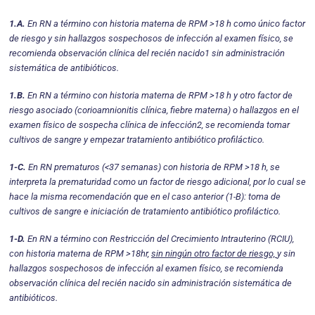
1.A.
En RN a término con historia materna de RPM >18 h como único factor
de riesgo y sin hallazgos sospechosos de infección al examen físico, se
reco­mienda observación clínica del recién nacido1 sin administración
sistemática de antibióticos.
1.B.
En RN a término con historia materna de RPM >18 h y otro factor de
riesgo asociado (corioamnioni­tis clínica, fiebre materna) o hallazgos en el
examen físico de sospecha clínica de infección2, se recomien­da tomar
cultivos de sangre y empezar tratamiento antibiótico profiláctico.
1-C.
En RN prematuros (<37 semanas) con historia de RPM >18 h, se
interpreta la prematuridad como un factor de riesgo adicional, por lo cual se
hace la misma recomendación que en el caso anterior (1-B): toma de
cultivos de sangre e iniciación de tratamien­to antibiótico profiláctico.
1-D.
En RN a término con Restricción del Creci­miento Intrauterino (RCIU),
con historia materna de RPM >18hr,
sin ningún otro factor de riesgo,
y sin
hallazgos sospechosos de infección al examen físico, se recomienda
observación clínica del recién nacido sin administración sistemática de
antibióticos.