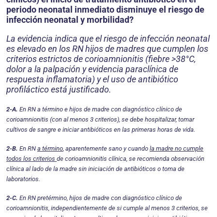
periodo neonatal inme­diato disminuye el riesgo de
infección neonatal y morbilidad?
La evidencia indica que el riesgo de infección neo­natal
es elevado en los RN hijos de madres que cum­plen los
criterios estrictos de corioamnionitis (fiebre >38°C,
dolor a la palpación y evidencia paraclínica de
respuesta inflamatoria) y el uso de antibiótico
profiláctico está justificado.
2-A.
En RN a término e hijos de madre con diagnós­tico clínico de
corioamnionitis (con al menos 3 crite­rios), se debe hospitalizar, tomar
cultivos de sangre e iniciar antibióticos en las primeras horas de vida.
2-B.
En RN
a término
, aparentemente sano y cuando
la madre no cumple
todos los criterios
de corioam­nionitis clínica, se recomienda observación
clínica al lado de la madre sin iniciación de antibióticos o toma de
laboratorios.
2-C.
En RN pretérmino, hijos de madre con diagnósti­co clínico de
corioamnionitis, independientemente de si cumple al menos 3 criterios, se