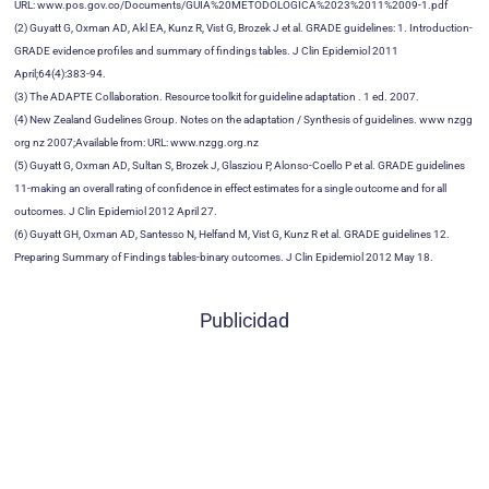
URL: www.pos.gov.co/Documents/GUIA%20METODOLÓGICA%2023%2011%2009-1.pdf
(2) Guyatt G, Oxman AD, Akl EA, Kunz R, Vist G, Brozek J et al. GRADE guidelines: 1. Introduction-
GRADE evidence profiles and summary of findings tables. J Clin Epidemiol 2011
April;64(4):383-94.
(3) The ADAPTE Collaboration. Resource toolkit for guideline adaptation . 1 ed. 2007.
(4) New Zealand Gudelines Group. Notes on the adaptation / Synthesis of guidelines. www nzgg
org nz 2007;Available from: URL: www.nzgg.org.nz
(5) Guyatt G, Oxman AD, Sultan S, Brozek J, Glasziou P, Alonso-Coello P et al. GRADE guidelines
11-making an overall rating of confidence in effect estimates for a single outcome and for all
outcomes. J Clin Epidemiol 2012 April 27.
(6) Guyatt GH, Oxman AD, Santesso N, Helfand M, Vist G, Kunz R et al. GRADE guidelines 12.
Preparing Summary of Findings tables-binary outcomes. J Clin Epidemiol 2012 May 18.
Publicidad