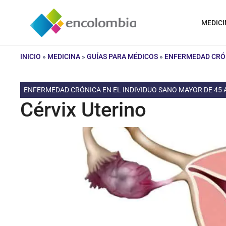
Saltar
al
MEDICI
contenido
INICIO
»
MEDICINA
»
GUÍAS PARA MÉDICOS
»
ENFERMEDAD CRÓN
ENFERMEDAD CRÓNICA EN EL INDIVIDUO SANO MAYOR DE 45
Cérvix Uterino