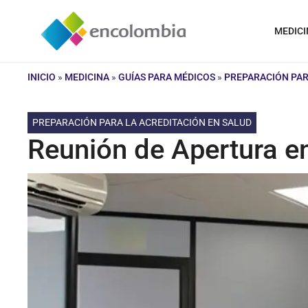
Saltar
al
MEDICI
contenido
INICIO
»
MEDICINA
»
GUÍAS PARA MÉDICOS
»
PREPARACIÓN PAR
PREPARACIÓN PARA LA ACREDITACIÓN EN SALUD
Reunión de Apertura en