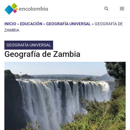
Saltar
Me
al
contenido
INICIO
»
EDUCACIÓN
»
GEOGRAFÍA UNIVERSAL
»
GEOGRAFÍA DE
ZAMBIA
GEOGRAFÍA UNIVERSAL
Geografía de Zambia