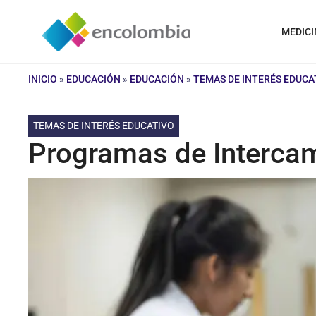
Saltar
al
MEDICI
contenido
INICIO
»
EDUCACIÓN
»
EDUCACIÓN
»
TEMAS DE INTERÉS EDUCA
TEMAS DE INTERÉS EDUCATIVO
Programas de Intercam