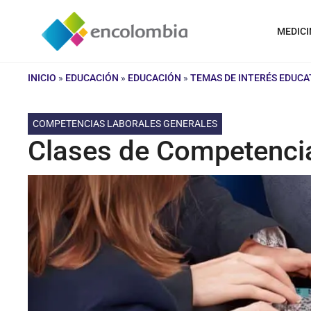
Saltar
al
MEDICI
contenido
INICIO
»
EDUCACIÓN
»
EDUCACIÓN
»
TEMAS DE INTERÉS EDUCA
COMPETENCIAS LABORALES GENERALES
Clases de Competencia