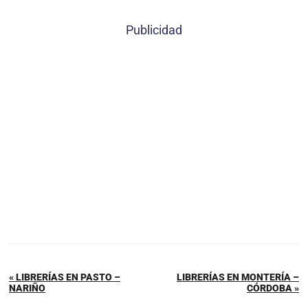
Publicidad
« LIBRERÍAS EN PASTO –
LIBRERÍAS EN MONTERÍA –
NARIÑO
CÓRDOBA »