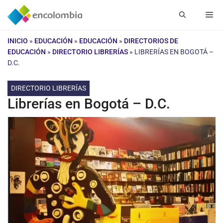
Saltar
Me
al
contenido
INICIO
»
EDUCACIÓN
»
EDUCACIÓN
»
DIRECTORIOS DE
EDUCACIÓN
»
DIRECTORIO LIBRERÍAS
»
LIBRERÍAS EN BOGOTÁ –
D.C.
DIRECTORIO LIBRERÍAS
Librerías en Bogotá – D.C.