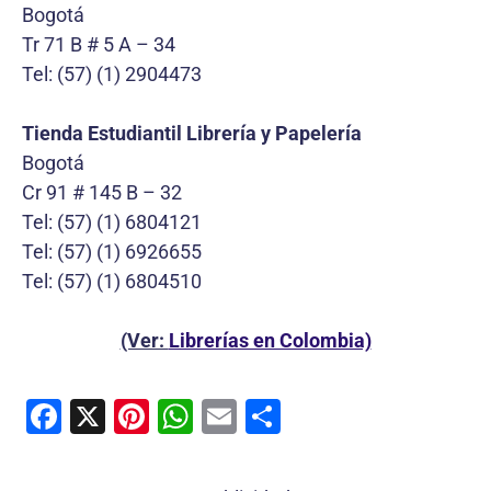
Bogotá
Tr 71 B # 5 A – 34
Tel: (57) (1) 2904473
Tienda Estudiantil Librería y Papelería
Bogotá
Cr 91 # 145 B – 32
Tel: (57) (1) 6804121
Tel: (57) (1) 6926655
Tel: (57) (1) 6804510
(Ver:
Librerías en Colombia)
F
X
Pi
W
E
C
a
nt
h
m
o
c
er
at
ai
m