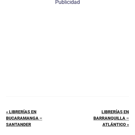
Publicidad
e
e
s
l
p
b
st
A
ar
o
p
tir
o
p
k
« LIBRERÍAS EN
LIBRERÍAS EN
BUCARAMANGA –
BARRANQUILLA –
SANTANDER
ATLÁNTICO »