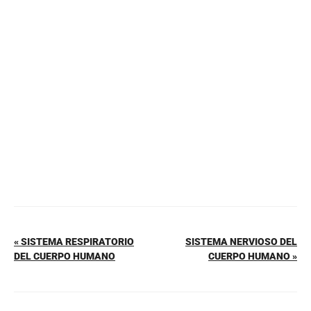
e
e
s
l
p
b
st
A
ar
o
p
tir
o
p
k
« SISTEMA RESPIRATORIO
SISTEMA NERVIOSO DEL
DEL CUERPO HUMANO
CUERPO HUMANO »