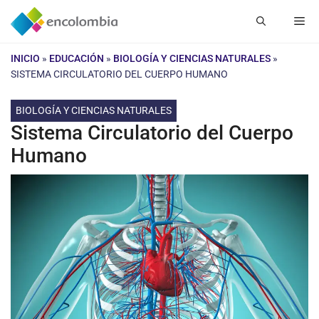
Saltar
Me
al
contenido
INICIO
»
EDUCACIÓN
»
BIOLOGÍA Y CIENCIAS NATURALES
»
SISTEMA CIRCULATORIO DEL CUERPO HUMANO
BIOLOGÍA Y CIENCIAS NATURALES
Sistema Circulatorio del Cuerpo
Humano