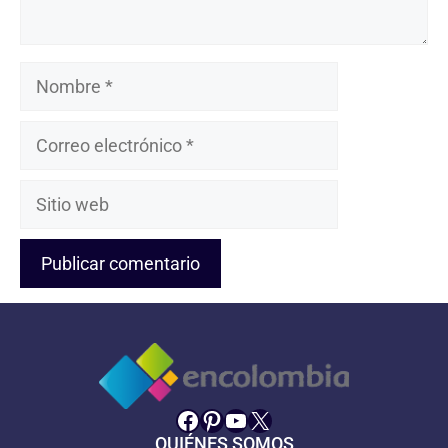
Nombre
Correo
electrónico
Sitio
web
Facebook
Pinterest
YouTube
X
QUIÉNES SOMOS