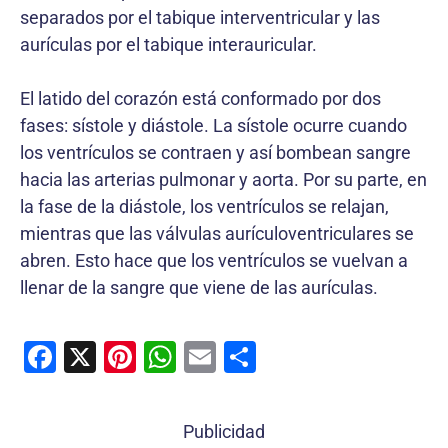
separados por el tabique interventricular y las
aurículas por el tabique interauricular.
El latido del corazón está conformado por dos
fases: sístole y diástole. La sístole ocurre cuando
los ventrículos se contraen y así bombean sangre
hacia las arterias pulmonar y aorta. Por su parte, en
la fase de la diástole, los ventrículos se relajan,
mientras que las válvulas aurículoventriculares se
abren. Esto hace que los ventrículos se vuelvan a
llenar de la sangre que viene de las aurículas.
F
X
Pi
W
E
C
a
nt
h
m
o
c
er
at
ai
m
Publicidad