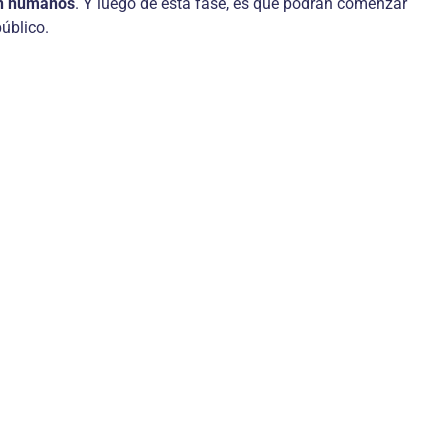
on humanos
. Y luego de esta fase, es que podrán comenzar
úblico.