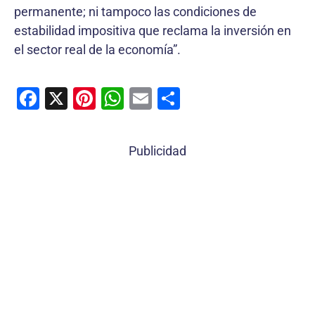
permanente; ni tampoco las condiciones de
estabilidad impositiva que reclama la inversión en
el sector real de la economía”.
F
X
Pi
W
E
C
a
nt
h
m
o
c
er
at
ai
m
Publicidad
e
e
s
l
p
b
st
A
ar
o
p
tir
o
p
k