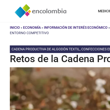
Saltar
al
MEDICI
contenido
INICIO
»
ECONOMÍA
»
INFORMACIÓN DE INTERÉS ECONÓMICO
ENTORNO COMPETITIVO
CADENA PRODUCTIVA DE ALGODÓN TEXTIL, CONFECCIONES 
Retos de la Cadena Pro