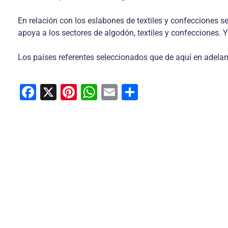
En relación con los eslabones de textiles y confecciones 
apoya a los sectores de algodón, textiles y confecciones. 
Los países referentes seleccionados que de aquí en adelan
F
X
Pi
W
E
C
a
nt
h
m
o
c
er
at
ai
m
e
e
s
l
p
b
st
A
ar
o
p
tir
o
p
k