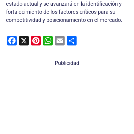
estado actual y se avanzará en la identificación y
fortalecimiento de los factores críticos para su
competitividad y posicionamiento en el mercado.
F
X
Pi
W
E
C
a
nt
h
m
o
c
er
at
ai
m
Publicidad
e
e
s
l
p
b
st
A
ar
o
p
tir
o
p
k