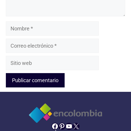
Nombre
Correo
electrónico
Sitio
web
Facebook
Pinterest
YouTube
X