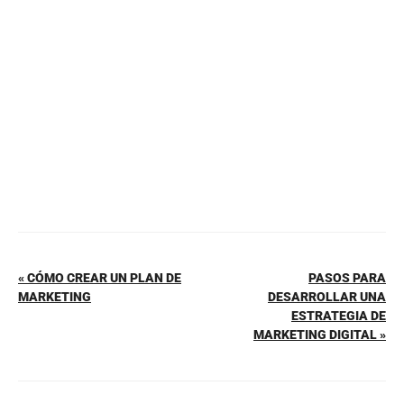
o
p
tir
o
p
k
« CÓMO CREAR UN PLAN DE
PASOS PARA
MARKETING
DESARROLLAR UNA
ESTRATEGIA DE
MARKETING DIGITAL »