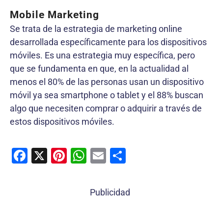
Mobile Marketing
Se trata de la estrategia de marketing online
desarrollada específicamente para los dispositivos
móviles. Es una estrategia muy específica, pero
que se fundamenta en que, en la actualidad al
menos el 80% de las personas usan un dispositivo
móvil ya sea smartphone o tablet y el 88% buscan
algo que necesiten comprar o adquirir a través de
estos dispositivos móviles.
F
X
Pi
W
E
C
a
nt
h
m
o
c
er
at
ai
m
Publicidad
e
e
s
l
p
b
st
A
ar