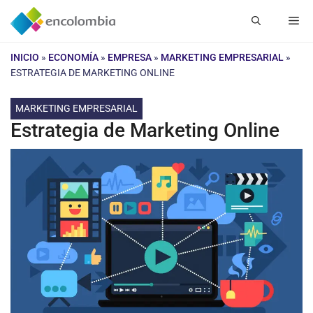
Saltar
Me
al
contenido
INICIO
»
ECONOMÍA
»
EMPRESA
»
MARKETING EMPRESARIAL
»
ESTRATEGIA DE MARKETING ONLINE
MARKETING EMPRESARIAL
Estrategia de Marketing Online