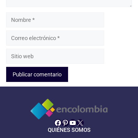
Nombre
Correo
electrónico
Sitio
web
Facebook
Pinterest
YouTube
X
QUIÉNES SOMOS