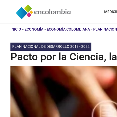
Saltar
al
MEDICI
contenido
INICIO
»
ECONOMÍA
»
ECONOMÍA COLOMBIANA
»
PLAN NACION
PLAN NACIONAL DE DESARROLLO 2018 - 2022
Pacto por la Ciencia, l