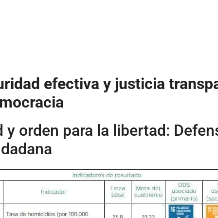
uridad efectiva y justicia trans
emocracia
 y orden para la libertad: Defe
udadana