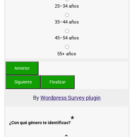
25–34 años
35–44 años
45–54 años
55+ años
By
Wordpress Survey plugin
*
¿Con qué género te identificas?