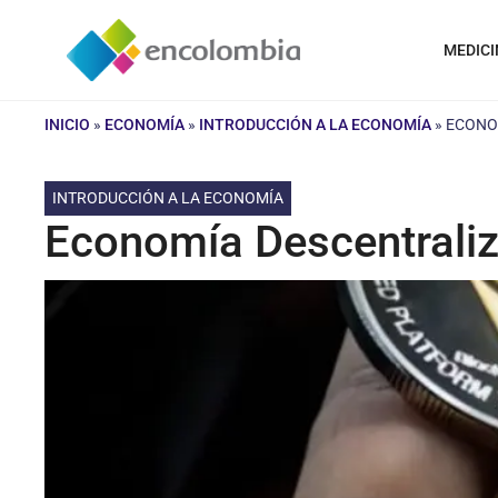
Saltar
al
MEDICI
contenido
INICIO
»
ECONOMÍA
»
INTRODUCCIÓN A LA ECONOMÍA
»
ECONO
INTRODUCCIÓN A LA ECONOMÍA
Economía Descentrali