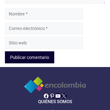
Nombre
Correo
electrónico
Sitio
web
Facebook
Pinterest
YouTube
X
QUIÉNES SOMOS