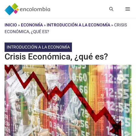
Saltar
Me
al
contenido
INICIO
»
ECONOMÍA
»
INTRODUCCIÓN A LA ECONOMÍA
»
CRISIS
ECONÓMICA, ¿QUÉ ES?
INTRODUCCIÓN A LA ECONOMÍA
Crisis Económica, ¿qué es?