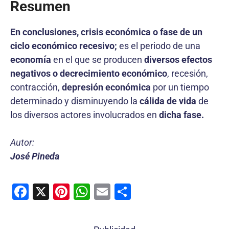
Resumen
En conclusiones, crisis económica o fase de un
ciclo económico recesivo;
es el periodo de una
economía
en el que se producen
diversos efectos
negativos o decrecimiento económico
, recesión,
contracción,
depresión económica
por un tiempo
determinado y disminuyendo la
cálida de vida
de
los diversos actores involucrados en
dicha fase.
Autor:
José Pineda
F
X
Pi
W
E
C
a
nt
h
m
o
c
er
at
ai
m