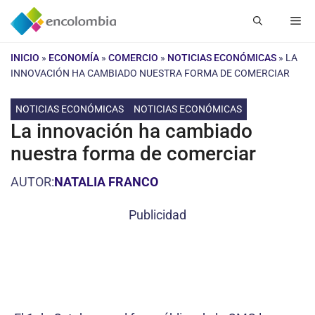
Saltar
Me
al
contenido
INICIO
»
ECONOMÍA
»
COMERCIO
»
NOTICIAS ECONÓMICAS
»
LA
INNOVACIÓN HA CAMBIADO NUESTRA FORMA DE COMERCIAR
NOTICIAS ECONÓMICAS
NOTICIAS ECONÓMICAS
La innovación ha cambiado
nuestra forma de comerciar
AUTOR:
NATALIA FRANCO
Publicidad