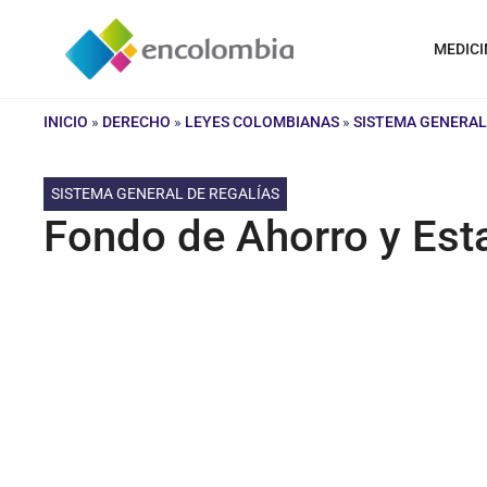
Saltar
al
MEDICI
contenido
INICIO
»
DERECHO
»
LEYES COLOMBIANAS
»
SISTEMA GENERAL
SISTEMA GENERAL DE REGALÍAS
Fondo de Ahorro y Esta