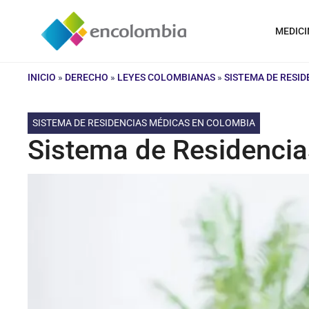
Saltar
al
MEDICI
contenido
INICIO
»
DERECHO
»
LEYES COLOMBIANAS
»
SISTEMA DE RESI
SISTEMA DE RESIDENCIAS MÉDICAS EN COLOMBIA
Sistema de Residenci