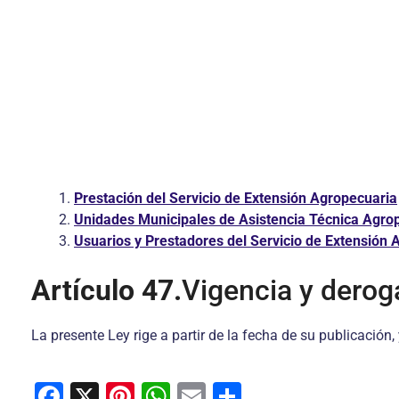
Prestación del Servicio de Extensión Agropecuaria
Unidades Municipales de Asistencia Técnica Agrop
Usuarios y Prestadores del Servicio de Extensión 
Artículo 47.
Vigencia y derog
La presente Ley rige a partir de la fecha de su publicación,
F
X
Pi
W
E
C