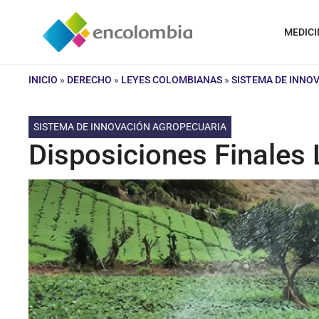
Saltar
al
MEDICI
contenido
INICIO
»
DERECHO
»
LEYES COLOMBIANAS
»
SISTEMA DE INNO
SISTEMA DE INNOVACIÓN AGROPECUARIA
Disposiciones Finales