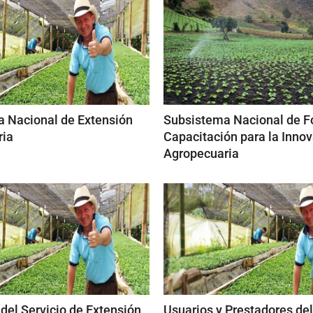
 Nacional de Extensión
Subsistema Nacional de F
ria
Capacitación para la Inno
Agropecuaria
del Servicio de Extensión
Usuarios y Prestadores del