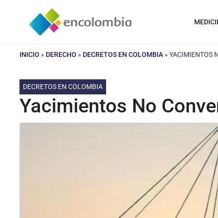
Saltar
al
MEDICI
contenido
INICIO
»
DERECHO
»
DECRETOS EN COLOMBIA
»
YACIMIENTOS 
DECRETOS EN COLOMBIA
Yacimientos No Conve