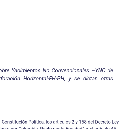
/ sobre Yacimientos No Convencionales
–
YNC de
rforación Horizontal-FH-PH,
y se
dictan otras
 Constitución Política, los artículos 2 y 158 del Decreto Ley
cto por Colombia, Pacto por la Equidad’‘, y, el artículo 45