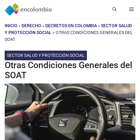
Saltar
Me
al
contenido
INICIO
»
DERECHO
»
DECRETOS EN COLOMBIA
»
SECTOR SALUD
Y PROTECCIÓN SOCIAL
»
OTRAS CONDICIONES GENERALES DEL
SOAT
SECTOR SALUD Y PROTECCIÓN SOCIAL
Otras Condiciones Generales del
SOAT