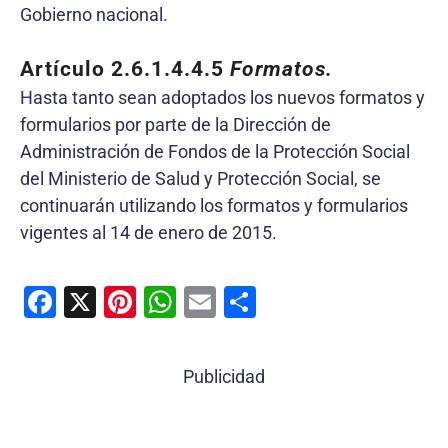
Gobierno nacional.
Artículo 2.6.1.4.4.5
Formatos.
Hasta tanto sean adoptados los nuevos formatos y
formularios por parte de la Dirección de
Administración de Fondos de la Protección Social
del Ministerio de Salud y Protección Social, se
continuarán utilizando los formatos y formularios
vigentes al 14 de enero de 2015.
F
X
Pi
W
E
C
a
nt
h
m
o
c
er
at
ai
m
Publicidad
e
e
s
l
p
b
st
A
ar