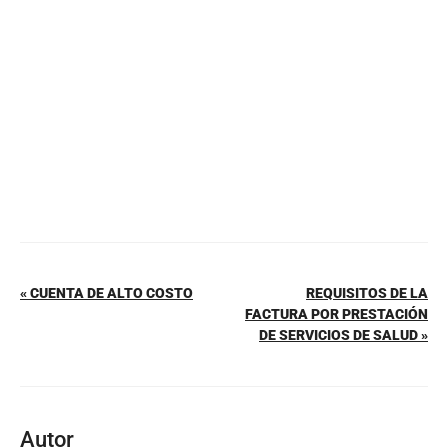
o
p
tir
o
p
k
« CUENTA DE ALTO COSTO
REQUISITOS DE LA
FACTURA POR PRESTACIÓN
DE SERVICIOS DE SALUD »
Autor