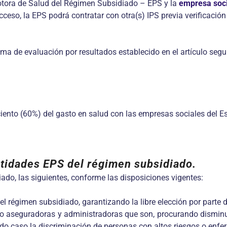
omotora de Salud del Régimen Subsidiado – EPS y la
empresa soci
ceso, la EPS podrá contratar con otra(s) IPS previa verificación
tema de evaluación por resultados establecido en el artículo se
 ciento (60%) del gasto en salud con las empresas sociales del E
ntidades EPS del régimen subsidiado.
ado, las siguientes, conforme las disposiciones vigentes:
el régimen subsidiado, garantizando la libre elección por parte d
omo aseguradoras y administradoras que son, procurando disminu
do caso la discriminación de personas con altos riesgos o enf