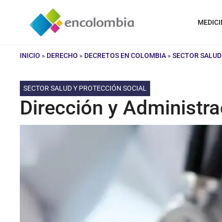
Saltar
al
MEDICI
contenido
INICIO
»
DERECHO
»
DECRETOS EN COLOMBIA
»
SECTOR SALUD
SECTOR SALUD Y PROTECCIÓN SOCIAL
Dirección y Administr