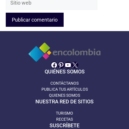
web
Facebook
Pinterest
YouTube
X
QUIÉNES SOMOS
CONTÁCTANOS
PUBLICA TUS ARTÍCULOS
QUIENES SOMOS
NUESTRA RED DE SITIOS
TURISMO
RECETAS
SUSCRÍBETE