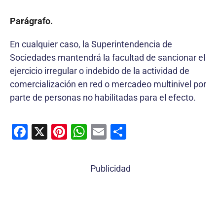
Parágrafo.
En cualquier caso, la Superintendencia de
Sociedades mantendrá la facultad de sancionar el
ejercicio irregular o indebido de la actividad de
comercialización en red o mercadeo multinivel por
parte de personas no habilitadas para el efecto.
F
X
Pi
W
E
C
a
nt
h
m
o
c
er
at
ai
m
Publicidad
e
e
s
l
p
b
st
A
ar
o
p
tir