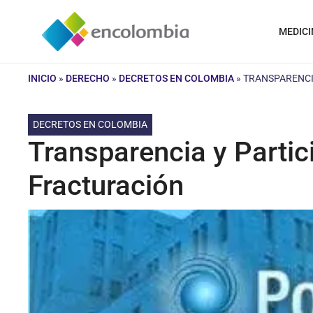
Saltar
al
MEDICI
contenido
INICIO
»
DERECHO
»
DECRETOS EN COLOMBIA
»
TRANSPARENCI
DECRETOS EN COLOMBIA
Transparencia y Partic
Fracturación