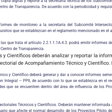
opia digital y reporte a la secretaría técnica de los Subcomités
 Centro de Transparencia. De acuerdo con la periodicidad y requ
ormes de monitoreo a la secretaría del Subcomité Intersector
uisitos que se establezcan en el reglamento mencionado en el a
las que trata el artículo 2.2.1.1.1A.4.3. podrá emitir informes 
l Centro de Transparencia.
y Científicos deberán analizar y reportar la infor
sectorial de Acompañamiento Técnico y Científico. De
co y Científico deberá generar y dar a conocer informes semest
ión Integral – PPll, de acuerdo con lo que se establezca en el r
s que se encuentren dentro del área de influencia de los Proye
ectoriales Técnicos y Científicos. Deberán mantener informada
inario que afecte el normal desarrollo de los Proyectos Piloto 