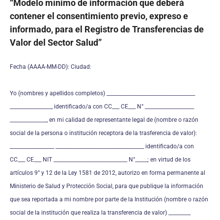
“Modelo mínimo de información que deberá
contener el consentimiento previo, expreso e
informado, para el Registro de Transferencias de
Valor del Sector Salud”
Fecha (AAAA-MM-DD): Ciudad:
Yo (nombres y apellidos completos) ____________________________________
_________________, identificado/a con CC___ CE___ N° ____________________
_______________, en mi calidad de representante legal de (nombre o razón
social de la persona o institución receptora de la trasferencia de valor):
__________________ ____________________________________ identificado/a con
CC___ CE___ NIT ______________________________ N°_____; en virtud de los
artículos 9° y 12 de la Ley 1581 de 2012, autorizo en forma permanente al
Ministerio de Salud y Protección Social, para que publique la información
que sea reportada a mi nombre por parte de la Institución (nombre o razón
social de la institución que realiza la transferencia de valor) _________