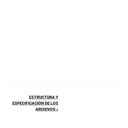
b
st
A
ar
o
p
tir
o
p
k
ESTRUCTURA Y
ESPECIFICACIÓN DE LOS
ARCHIVOS »