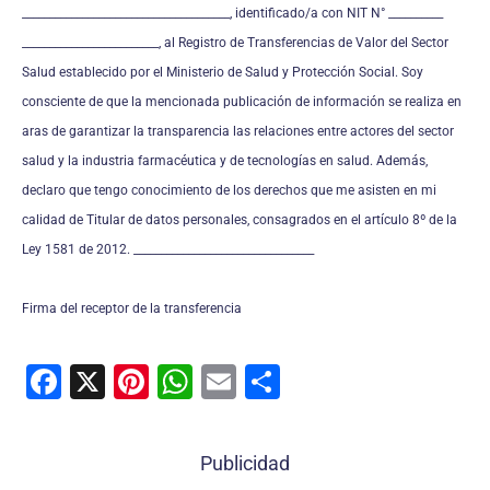
______________________________________, identificado/a con NIT N° __________
_________________________, al Registro de Transferencias de Valor del Sector
Salud establecido por el Ministerio de Salud y Protección Social. Soy
consciente de que la mencionada publicación de información se realiza en
aras de garantizar la transparencia las relaciones entre actores del sector
salud y la industria farmacéutica y de tecnologías en salud. Además,
declaro que tengo conocimiento de los derechos que me asisten en mi
calidad de Titular de datos personales, consagrados en el artículo 8º de la
Ley 1581 de 2012. _________________________________
Firma del receptor de la transferencia
F
X
Pi
W
E
C
a
nt
h
m
o
c
er
at
ai
m
Publicidad
e
e
s
l
p