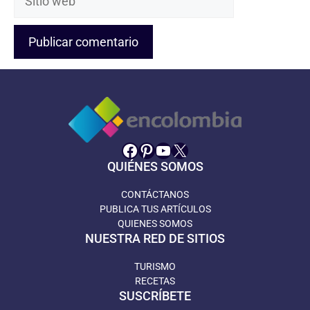
web
Facebook
Pinterest
YouTube
X
QUIÉNES SOMOS
CONTÁCTANOS
PUBLICA TUS ARTÍCULOS
QUIENES SOMOS
NUESTRA RED DE SITIOS
TURISMO
RECETAS
SUSCRÍBETE