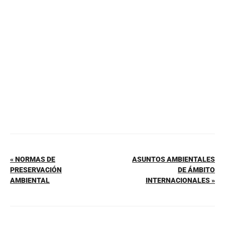
b
st
A
ar
o
p
tir
o
p
k
« NORMAS DE
ASUNTOS AMBIENTALES
PRESERVACIÓN
DE ÁMBITO
AMBIENTAL
INTERNACIONALES »