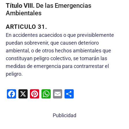
Título VIII.
De las Emergencias
Ambientales
ARTICULO 31.
En accidentes acaecidos o que previsiblemente
puedan sobrevenir, que causen deterioro
ambiental, o de otros hechos ambientales que
constituyan peligro colectivo, se tomarán las
medidas de emergencia para contrarrestar el
peligro.
F
X
Pi
W
E
C
a
nt
h
m
o
c
er
at
ai
m
Publicidad
e
e
s
l
p