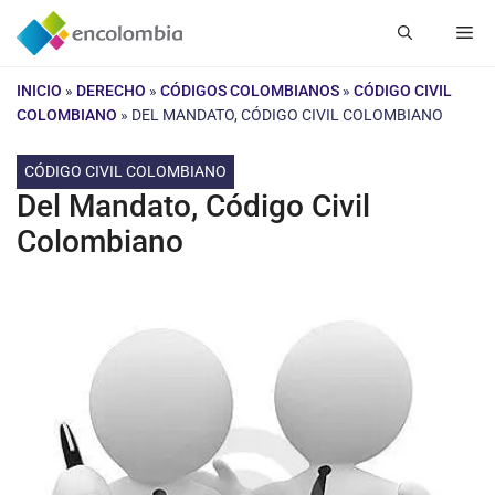
Saltar
Me
al
contenido
INICIO
»
DERECHO
»
CÓDIGOS COLOMBIANOS
»
CÓDIGO CIVIL
COLOMBIANO
»
DEL MANDATO, CÓDIGO CIVIL COLOMBIANO
CÓDIGO CIVIL COLOMBIANO
Del Mandato, Código Civil
Colombiano