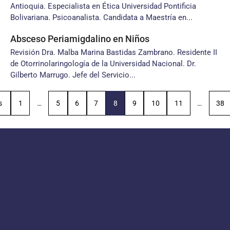
Antioquia. Especialista en Ética Universidad Pontificia
Bolivariana. Psicoanalista. Candidata a Maestría en...
Absceso Periamigdalino en Niños
Revisión Dra. Malba Marina Bastidas Zambrano. Residente II
de Otorrinolaringología de la Universidad Nacional. Dr.
Gilberto Marrugo. Jefe del Servicio...
s
1
…
5
6
7
8
9
10
11
…
38